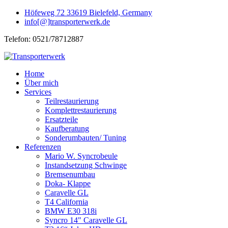
Höfeweg 72 33619 Bielefeld, Germany
info[@]transporterwerk.de
Telefon:
0521/78712887
Home
Über mich
Services
Teilrestaurierung
Komplettrestaurierung
Ersatzteile
Kaufberatung
Sonderumbauten/ Tuning
Referenzen
Mario W. Syncrobeule
Instandsetzung Schwinge
Bremsenumbau
Doka- Klappe
Caravelle GL
T4 California
BMW E30 318i
Syncro 14" Caravelle GL